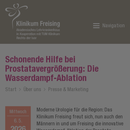
Navigation
Schonende Hilfe bei
Prostatavergrößerung: Die
Wasserdampf-Ablation
Start
/
Über uns
/
Presse & Marketing
Moderne Urologie für die Region: Das
Mittwoch
Klinikum Freising freut sich, nun auch den
6. 5.
Männern in und um Freising die innovative
2026