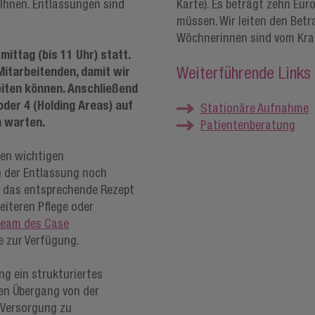
 Ihnen. Entlassungen sind
Karte). Es beträgt zehn Eur
müssen. Wir leiten den Betr
Wöchnerinnen sind vom Kra
mittag (bis 11 Uhr) statt.
Weiterführende Links
Mitarbeitenden, damit wir
eiten können. Anschließend
der 4 (Holding Areas) auf
Stationäre Aufnahme
n warten.
Patientenberatung
len wichtigen
h der Entlassung noch
t das entsprechende Rezept
eiteren Pflege oder
eam des Case
 zur Verfügung.
ng ein strukturiertes
en Übergang von der
 Versorgung zu