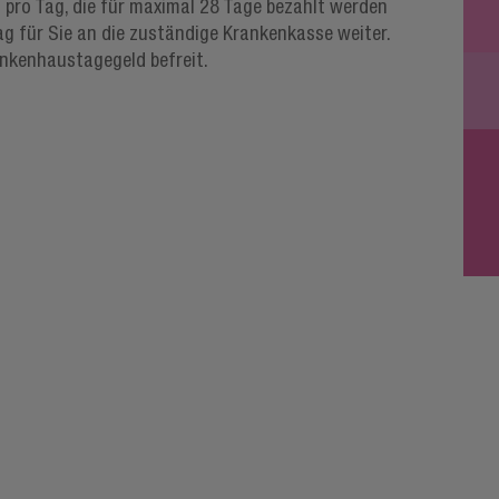
o pro Tag, die für maximal 28 Tage bezahlt werden
ag für Sie an die zuständige Krankenkasse weiter.
nkenhaustagegeld befreit.