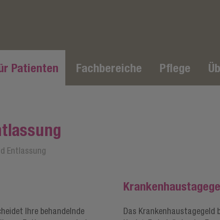
ür Patienten
Fachbereiche
Pflege
Üb
tlassung
d Entlassung
Krankenhaustagege
heidet Ihre behandelnde
Das Krankenhaustagegeld bez