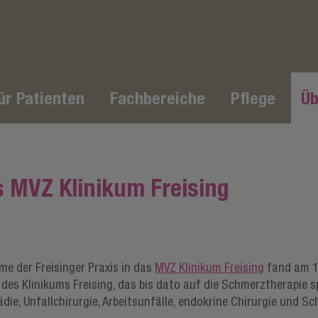
ür Patienten
Fachbereiche
Pflege
Üb
s MVZ Klinikum Freising
hme der Freisinger Praxis in das
MVZ Klinikum Freising
fand am 1.
es Klinikums Freising, das bis dato auf die Schmerztherapie sp
ädie, Unfallchirurgie, Arbeitsunfälle, endokrine Chirurgie und 