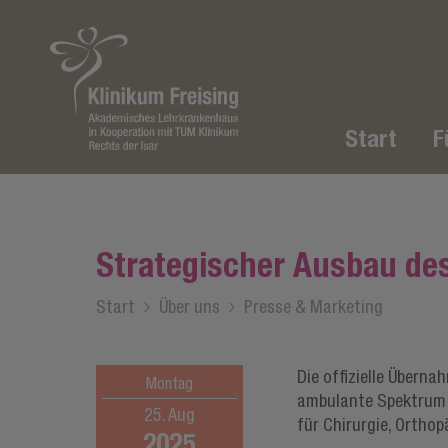
Start
F
Strategischer Ausbau de
Start
/
Über uns
/
Presse & Marketing
Die offizielle Überna
Montag
ambulante Spektrum d
25. Aug
für Chirurgie, Orthop
2025