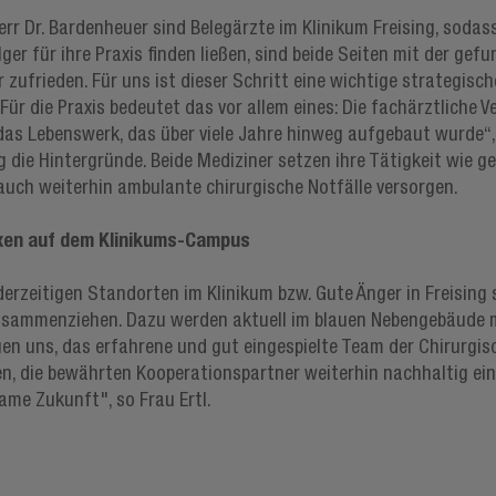
Herr Dr. Bardenheuer sind Belegärzte im Klinikum Freising, sod
ger für ihre Praxis finden ließen, sind beide Seiten mit der ge
r zufrieden. Für uns ist dieser Schritt eine wichtige strategi
 Für die Praxis bedeutet das vor allem eines: Die fachärztliche 
 das Lebenswerk, das über viele Jahre hinweg aufgebaut wurde“,
ng die Hintergründe. Beide Mediziner setzen ihre Tätigkeit wi
uch weiterhin ambulante chirurgische Notfälle versorgen.
axen auf dem Klinikums-Campus
derzeitigen Standorten im Klinikum bzw. Gute Änger in Freising
sammenziehen. Dazu werden aktuell im blauen Nebengebäude 
uen uns, das erfahrene und gut eingespielte Team der Chirurg
n, die bewährten Kooperationspartner weiterhin nachhaltig einz
ame Zukunft", so Frau Ertl.